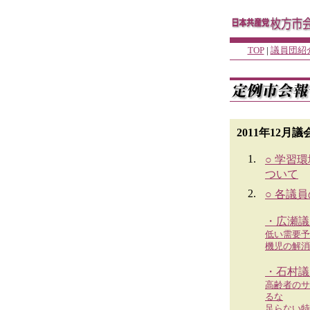
TOP
|
議員団紹
2011年12月
1.
○ 学習
ついて
2.
○ 各議
・広瀬議
低い需要予
機児の解消
・石村議
高齢者のサ
るな
足らない特