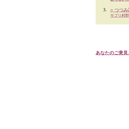
3.
○ つつ
サプリ村野
あなたのご意見