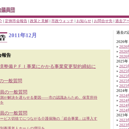
介
|
定例市会報告
|
政策と見解
|
市政ウォッチ
|
お知らせ
|
お問合せ先
|
過去ア
過去の
2011年12月
2026年
»
202
»
202
議会報告
»
202
2025年
環境整備ＰＦＩ事業にかかる事業変更契約締結に
»
202
»
202
»
202
員の一般質問
»
202
»
202
2024年
員の一般質問
»
202
測が解決を遅らせる要因――市の認識あらため、保育所待
»
202
を
»
202
»
202
員の一般質問
2023年
ービス切捨てにつながる介護保険の「総合事業」は導入す
»
202
»
202
別養護老人ホームの増設を