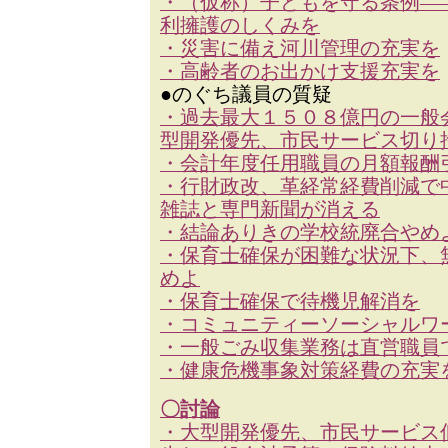
・（仮称）子どもを守る条例―
利擁護のしくみを
・災害に備え河川管理の充実を
・高齢者のお出かけ支援充実を
●のぐち議員の質疑
・過去最大１５０８億円の一般
型開発優先、市民サービス切り
・会計年度任用職員の月額報酬
・行財政改、革経常経費削減で
雑誌と専門新聞が消える
・結論ありきの学校統廃合やめ
・保育士確保が困難な状況下、
めよ
・保育士確保で待機児解消を
・コミュニティーソーシャルワ
・一般ごみ収集業務は直営職員
・健康危機事象対策経費の充実
〇討論
・大型開発優先、市民サービス