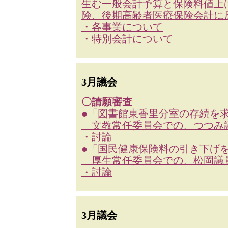
生む一般会計予算と保険料値上
険、後期高齢者医療保険会計に
・各事業について
・特別会計について
3月議会
〇請願審査
●「図書館東香里分室の存続を
文教常任委員会での、つつみ
・討論
●「国民健康保険料の引き下げ
厚生常任委員会での、松岡議
・討論
3月議会