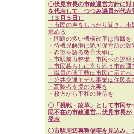
〇伏見市長の市政運営方針に対
を代表して つつみ議員が代表
（３月５日）
・市民の声をしっかり聞き、市
求める
・問題の多い機構改革は撤回を
・待機児解消は認可保育所の設
・希望を語る教育大綱に
・市駅前再整備、市民への説明
・市民暮らしに寄り添う市政運
・職員の適正数は市民に示すべ
・公共交通モデル事業は住民参
・高齢者支援の充実を
・枚方から平和の発信を
〇「挑戦・改革」として市民サ
民不在の市政運営…伏見市長が
発表
〇市駅周辺再整備等を見込み、