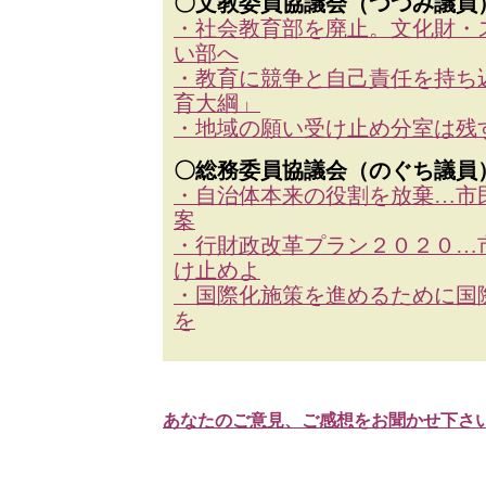
〇文教委員協議会（つつみ議員
・社会教育部を廃止。文化財・
い部へ
・教育に競争と自己責任を持ち
育大綱」
・地域の願い受け止め分室は残
〇総務委員協議会（のぐち議員
・自治体本来の役割を放棄…市
案
・行財政改革プラン２０２０…
け止めよ
・国際化施策を進めるために国
を
あなたのご意見、ご感想をお聞かせ下さ