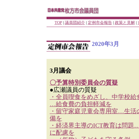
TOP
|
議員団紹介
|
定例市会報告
|
政策と見解
|
2020年3月
3月議会
〇予算特別委員会の質疑
●広瀬議員の質疑
・全員喫食をめざし、中学校
…給食費の負担軽減を
・留守家庭児童会専用室…生活
備を
・経済界主導のICT教育は問題
に配慮を