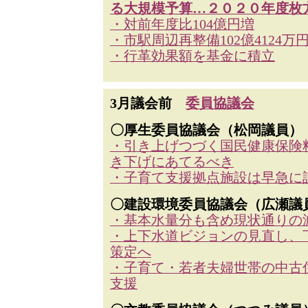
る大規模予算…２０２０年度枚
・対前年度比104億円増
・市駅周辺再整備102億4124万
・行革効果額を基金に積立
3月議会前
委員協議会
〇厚生委員協議会（松岡議員）
・引き上げつづく国民健康保険
き下げにあてるべき
・子育て支援拠点施設は早急に
〇建設環境委員協議会（広瀬議
・基本水量分も含め現状通りの
・上下水道ビジョンの見直し、
策定へ
・子育て・若者夫婦世帯の中古
支援