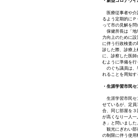
・新型コロナウイ
医療従事者や介護
るよう定期的にＰ
って市の見解を問
保健所長は「地域
力向上のために設
に伴う行政検査の
診した際、診療上
に、診察した医師
むように準備を行
のぐち議員は、早
れることを周知す
・生涯学習市民セ
生涯学習市民セン
せているが、定員
合、同じ部屋を３
が高くなり一人一
き」と問いました
観光にぎわい部長
の制限に伴う使用