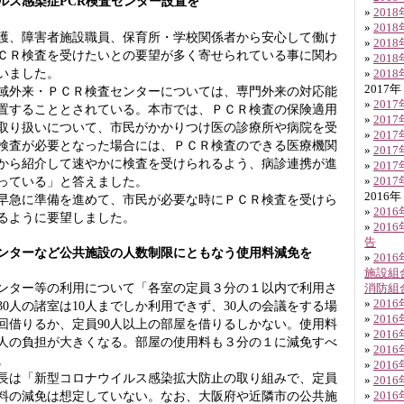
ルス感染症PCR検査センター設置を
»
201
»
201
、障害者施設職員、保育所・学校関係者から安心して働け
»
201
ＣＲ検査を受けたいとの要望が多く寄せられている事に関わ
»
201
いました。
»
201
2017年
外来・ＰＣＲ検査センターについては、専門外来の対応能
»
201
置することとされている。本市では、ＰＣＲ検査の保険適用
»
201
取り扱いについて、市民がかかりつけ医の診療所や病院を受
»
201
検査が必要となった場合には、ＰＣＲ検査のできる医療機関
»
201
から紹介して速やかに検査を受けられるよう、病診連携が進
»
201
っている」と答えました。
»
201
2016年
急に準備を進めて、市民が必要な時にＰＣＲ検査を受けら
»
201
るように要望しました。
»
201
告
ンターなど公共施設の人数制限にともなう使用料減免を
»
201
施設組
ター等の利用について「各室の定員３分の１以内で利用さ
消防組
»
201
30人の諸室は10人までしか利用できず、30人の会議をする場
»
201
回借りるか、定員90人以上の部屋を借りるしかない。使用料
»
201
人の負担が大きくなる。部屋の使用料も３分の１に減免すべ
»
201
。
»
201
は「新型コロナウイルス感染拡大防止の取り組みで、定員
»
201
料の減免は想定していない。なお、大阪府や近隣市の公共施
»
201