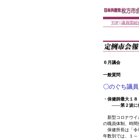
TOP
|
議員団紹
６月議会
一般質問
〇のぐち議員
・保健師最大１８
――第２波に備
新型コロナウイル
の職員体制、時間
保健所長は「令和
年数別では、１～