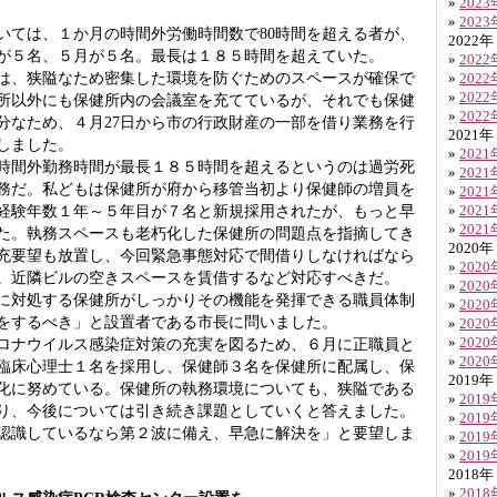
»
202
»
202
ては、１か月の時間外労働時間数で80時間を超える者が、
2022年
が５名、５月が５名。最長は１８５時間を超えていた。
»
202
、狭隘なため密集した環境を防ぐためのスペースが確保で
»
202
»
202
所以外にも保健所内の会議室を充てているが、それでも保健
»
202
分なため、４月27日から市の行政財産の一部を借り業務を行
2021年
しました。
»
202
間外勤務時間が最長１８５時間を超えるというのは過労死
»
202
務だ。私どもは保健所が府から移管当初より保健師の増員を
»
202
経験年数１年～５年目が７名と新規採用されたが、もっと早
»
202
»
202
た。執務スペースも老朽化した保健所の問題点を指摘してき
2020年
充要望も放置し、今回緊急事態対応で間借りしなければなら
»
202
。近隣ビルの空きスペースを賃借するなど対応すべきだ。
»
202
対処する保健所がしっかりその機能を発揮できる職員体制
»
202
をするべき」と設置者である市長に問いました。
»
202
»
202
ナウイルス感染症対策の充実を図るため、６月に正職員と
»
202
臨床心理士１名を採用し、保健師３名を保健所に配属し、保
2019年
化に努めている。保健所の執務環境についても、狭隘である
»
201
り、今後については引き続き課題としていくと答えました。
»
201
識しているなら第２波に備え、早急に解決を」と要望しま
»
201
»
201
2018年
»
201