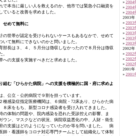
»
200
で本当に厳しい人を救えるのか、他市では緊急小口融資を
»
200
していると改善を求めました。
»
200
2003年
»
200
 せめて無料に
»
200
»
200
の世帯が認定を受けられないケースもあるなかで、せめて
»
200
ついて無料にできないのかと問いました。
»
200
部長は３、４、５月分は徴収しなかったので８月分は徴収
2002年
た。
»
200
»
200
帯への支援を実施すべきだと求めました。
»
200
2001年
»
200
り組む「ひらかた病院」への支援を積極的に国・府に求めよ
は、公立・公的病院で９割を担っています。
種感染症指定医療機関は、６病院・72床あり、ひらかた病
、８床をもち、新型コロナ感染者を受け入れてきました。
時の体制の問題や、院内感染を恐れた受診控えの影響、ま
ガウン、マスクなどの状況、病院収益悪化の中、人財・衛生
府の支援はどのようになっていたのか等を問いました。 病
医師・看護師をコロナ対応専門チームとして組織化して体制