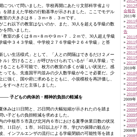
»
201
開について問いました。学校再開にあたり文部科学省より
»
201
会報告
」を踏まえた学校の行動基準が示されました。ここでモデル
2011年
教室の大きさは８．３ｍ×８．３ｍです。
»
201
これ以下の教室はないのか、また、30人を超える学級の数
»
201
かを問いました。
告
教室の多くは８ｍ×８ｍや９ｍ×７．２ｍで、30人超え学級
»
201
学級中３４３学級、中学校２７６学級中２６４学級」と答
»
201
»
201
»
201
しい生活様式」として、「人との間隔はできるだけ２メー
»
201
トル）空けること」が呼びかけられているが「40人学級」で
»
201
けることも不可能で、枚方の教室の多くが厳しい状況だ。感
2010年
とっても、先進国平均並みの少人数学級が今こそ必要だ。少
»
201
上に強く、国や府に求めるとともに、小規模校を再評価し、
»
201
»
201
しをすべきだと主張しました。
»
201
»
201
 ―― 子どもの肉体的・精神的負担の軽減を
2009年
»
200
休みは11日間と、25日間の大幅短縮が示されたのを踏ま
»
200
問い子どもの負担軽減を求めました。
»
200
»
200
の中核市５市及び北河内６市における夏季休業日数の状況
»
200
市、11日が、１市、16日以上が７市。学びの保障の観点か
2008年
波、インフルエンザの流行による学級閉鎖の可能性等を踏ま
»
200