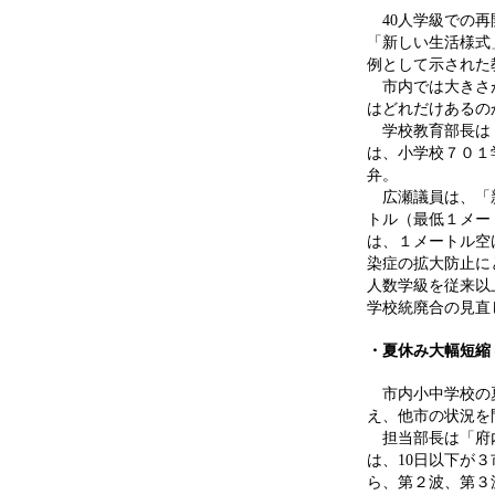
40人学級での再
「新しい生活様式
例として示された
市内では大きさが
はどれだけあるの
学校教育部長は「
は、小学校７０１
弁。
広瀬議員は、「新
トル（最低１メー
は、１メートル空
染症の拡大防止に
人数学級を従来以
学校統廃合の見直
・夏休み大幅短縮
市内小中学校の夏
え、他市の状況を
担当部長は「府内
は、10日以下が３
ら、第２波、第３