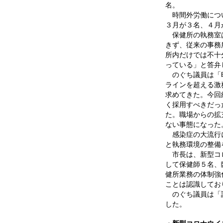
名。
時間外労働につい
３月が３名、４月
保健所の執務室は
きず、従来の事務
所内だけでは不十
っている」と答弁
のぐち議員は「時
ラインを超える激
求めてきた。今回
く採用すべきだっ
た。職場からの拡
ない事態になった
感染症の大流行に
と執務環境の整備
市長は、新型コロ
して保健師５名、
健所業務の体制強
ことは認識してお
のぐち議員は「認
した。