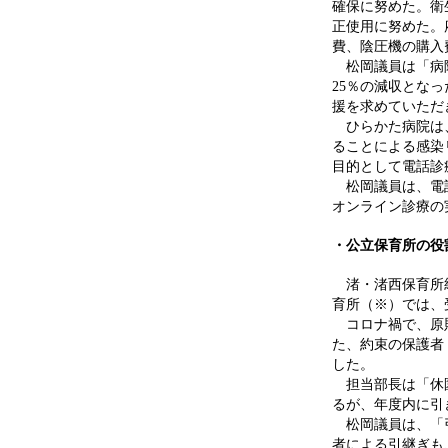
確保に努めた。衛
正使用に努めた。
費、陰圧機の購入
松岡議員は「病院
25％の減収とな
援を求めていただ
ひらかた病院は、
ることによる感染
目的として電話診
松岡議員は、電話
オンライン診療の
・公立保育所の役
渚・渚西保育所統
育所（※）では、
コロナ禍で、原則
た、約束の保護者
した。
担当部長は「休園
るが、年度内に引
松岡議員は、「引
者による引継ぎも