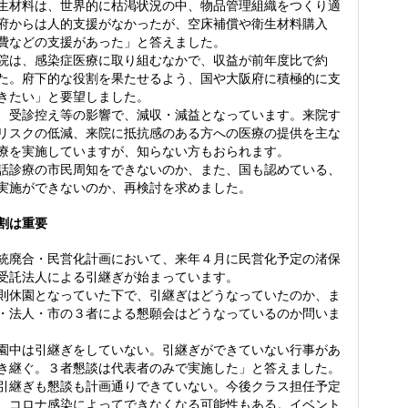
生材料は、世界的に枯渇状況の中、物品管理組織をつくり適
府からは人的支援がなかったが、空床補償や衛生材料購入
費などの支援があった」と答えました。
は、感染症医療に取り組むなかで、収益が前年度比で約
った。府下的な役割を果たせるよう、国や大阪府に積極的に支
きたい」と要望しました。
受診控え等の影響で、減収・減益となっています。来院す
リスクの低減、来院に抵抗感のある方への医療の提供を主な
療を実施していますが、知らない方もおられます。
診療の市民周知をできないのか、また、国も認めている、
実施ができないのか、再検討を求めました。
割は重要
廃合・民営化計画において、来年４月に民営化予定の渚保
受託法人による引継ぎが始まっています。
休園となっていた下で、引継ぎはどうなっていたのか、ま
・法人・市の３者による懇願会はどうなっているのか問いま
中は引継ぎをしていない。引継ぎができていない行事があ
き継ぐ。３者懇談は代表者のみで実施した」と答えました。
継ぎも懇談も計画通りできていない。今後クラス担任予定
、コロナ感染によってできなくなる可能性もある。イベント