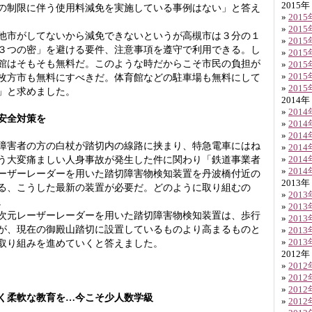
2015年
の制限に伴う使用料減免を実施している事例はない」と答え
»
201
»
201
市がしてないから減免できないというが高槻市は３分の１
»
201
３つの密」を避ける要件、注意事項を遵守で利用できる。し
»
201
館はそもそも無料だ。このような時だからこそ市民の負担が
»
201
枚方市も無料にすべきだ。体育館などの駐車場も無料にして
»
201
»
201
」と求めました。
2014年
»
201
安全対策を
»
201
»
201
障害者の方の白杖が踏切内の線路に挟まり、特急電車にはね
»
201
う大変痛ましい人身事故が発生した件に関わり「鉄道事業者
»
201
»
201
ーザーレーダーを用いた踏切障害物検知装置を丹波橋付近の
2013年
る、こうした最新の装置が必要だ。どのように取り組むの
»
201
。
»
201
元レーザーレーダーを用いた踏切障害物検知装置は、歩行
»
201
が、現在の御殿山踏切に設置しているものより高まるものと
»
201
»
201
取り組みを進めていくと答えました。
2012年
»
201
»
201
»
201
く柔軟な教育を…今こそ少人数学級
»
201