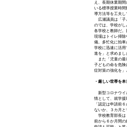
え、長期休業期間
いる標準授業時間
導方法等を工夫し
広瀬議員は「子ど
のでは、学校がし
各学校と教師だ。
現場はトイレ掃除
備。多忙化に拍車
学校に迅速に活用
進を」と求めまし
また「児童の最長
子どもの命を危険
症対策の強化を」
・厳しい世帯を本
新型コロナウイル
情として、就学援
「認定は申請前６
ないか、３カ月と
学校教育部長は「
前から６か月間の
申請も可能」と答