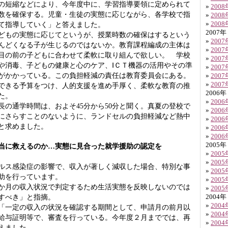
の短縮などにより、今年度中に、学習指導要領に定められて
»
200
数を確保する。児童・生徒の実態に応じながら、各学校で指
»
200
»
200
て指導していく」と答えました。
2007年
もの実態に応じてというが、授業時数の確保はするという
»
200
んどくなる子が生じるのではないか。教育課程編成の主体は
»
200
目の前の子どもに合わせて柔軟に取り組んで欲しい。 学校
»
200
や消毒、子どもの健康と心のケア、ⅠＣＴ機器の活用やその準
»
200
がかかっている。この負担軽減の責任は教育委員会にある。
»
200
»
200
できる予算をつけ、人的支援を進め手厚く、柔軟な教育の推
2006年
た。
»
200
の通学時間は、およそ45分から50分と聞く。真夏の登校で
»
200
にさらすことのないように、ランドセルの負担軽減など熱中
»
200
と求めました。
»
200
»
200
2005年
当に救えるのか…実態に見合った就学援助の認定を
»
200
»
200
ス感染症の影響で、収入が著しく減収した場合、特別な事
»
200
助を行っています。
»
200
か月の収入状況で判定するため生活実態を反映しないのでは
»
200
すべき」と指摘。
2004年
»
200
一定の収入の状況を確認する期間として、申請月の前月以
»
200
給与証明等で、審査を行っている。今年度２月まででは、再
»
200
えました。