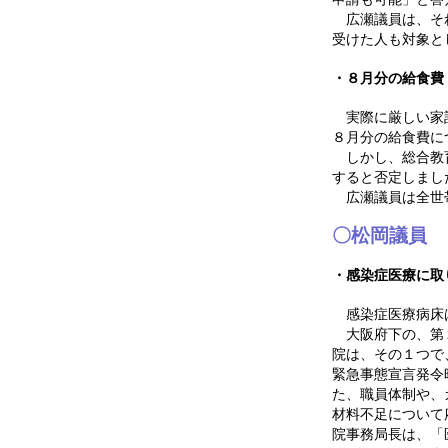
広瀬議員は、それ
受けた人も対象と
・８月分の給食費
実際に厳しい家計
８月分の給食費に
しかし、総合教育
すると否定しまし
広瀬議員は全世
〇松岡議員
・感染症医療に取
感染症医療病床
大阪府下の、第２
院は、その１つで
緊急事態宣言発令
た、職員体制や、
材料不足について
院事務局長は、「