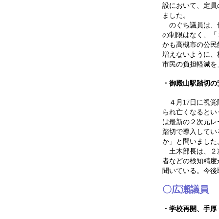
設において、定員
ました。
のぐち議員は、他
の制限はなく、「
かも高槻市の公民
増えないように、
市民の負担軽減を
・御殿山駅踏切の
４月17日に視覚
られ亡くなるとい
は最新の２次元レ
踏切で導入してい
か」と問いました
土木部長は、２次
者などの検知精度
聞いている。今後
〇広瀬議員
・学校再開、手厚