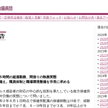
介
|
定例市会報告
|
政策と見解
|
市政ウォッチ
|
お知らせ
|
お問合せ先
|
過去ア
過去の
2026年
»
202
»
202
»
202
2025年
»
202
»
202
»
202
»
202
»
202
2024年
５時間の超過勤務、間借りの執務実態
»
202
え。職員体制と職場環境整備を市長に求める
»
202
»
202
ス感染者の対応の中心的な役割を果たしている枚方保健所
»
202
外労働の実態について問いました。
2023年
»
202
２年６月１日時点で保健所配属の保健師数は19名で、経験
»
202
５年目までが７名、６～10年目までが３名、10年以上が９