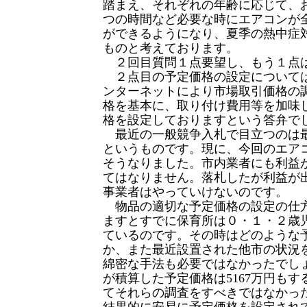
踏まえ、それぞれの年齢に応じて、
つの時間など必要な時にエアコンが
ができるようになり、夏季の熱中症
ものと考えております。
２回目質問１点要望し、もう１点
２点目の予定価格の設定について
ンターネットにより市場取引価格の
格を基本に、取り付け費用等を加味
格を設定しておりますという答弁で
最近の一般競争入札で目立つのは
というものです。現に、今回のエア
そうなりました。市内業者にも利益
てはなりません。落札したが利益が
事業者はやっていけないのです。
物品の適切な予定価格の設定の仕
ますとすでに保育所は０・１・２歳
ているのです。その時はどのような
か、また最近設置された他市の状況
綿密な手法も必要ではなかったでし
が積算した予定価格は5167万円も
てそれらの調査をすべきではなかっ
結果的に安易に予定価格を設定され