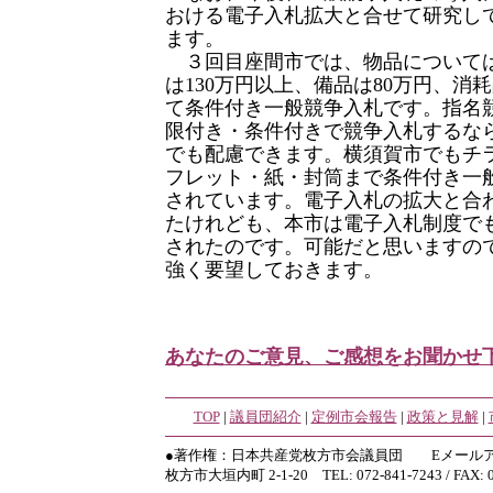
おける電子入札拡大と合せて研究し
ます。
３回目座間市では、物品について
は130万円以上、備品は80万円、消
て条件付き一般競争入札です。指名
限付き・条件付きで競争入札するな
でも配慮できます。横須賀市でもチ
フレット・紙・封筒まで条件付き一
されています。電子入札の拡大と合
たけれども、本市は電子入札制度で
されたのです。可能だと思いますの
強く要望しておきます。
あなたのご意見、ご感想をお聞かせ
TOP
|
議員団紹介
|
定例市会報告
|
政策と見解
|
●著作権：日本共産党枚方市会議員団 Eメールア
枚方市大垣内町 2-1-20 TEL: 072-841-7243 / FAX: 0