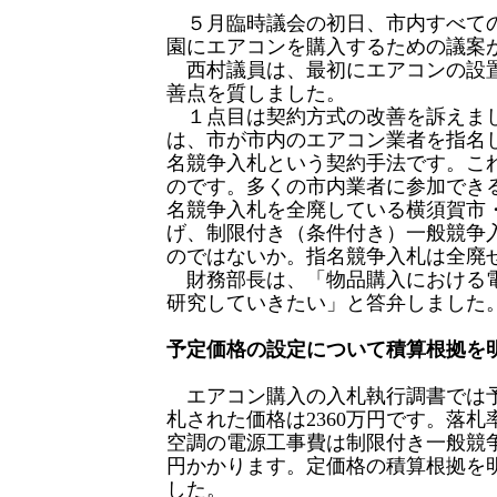
５月臨時議会の初日、市内すべて
園にエアコンを購入するための議案
西村議員は、最初にエアコンの設
善点を質しました。
１点目は契約方式の改善を訴えま
は、市が市内のエアコン業者を指名
名競争入札という契約手法です。こ
のです。多くの市内業者に参加でき
名競争入札を全廃している横須賀市
げ、制限付き（条件付き）一般競争
のではないか。指名競争入札は全廃
財務部長は、「物品購入における
研究していきたい」と答弁しました
予定価格の設定について積算根拠を
エアコン購入の入札執行調書では予定
札された価格は2360万円です。落札
空調の電源工事費は制限付き一般競争
円かかります。定価格の積算根拠を
した。