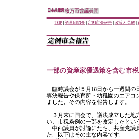
TOP
|
議員団紹介
|
定例市会報告
|
政策と見解
|
一部の資産家優遇策を含む市税
臨時議会が５月18日から一週間の
専決報告や保育所・幼稚園のエアコ
ました。その内容を報告します。
３月末に国会で、議決成立した地
い、市税条例の一部を改定したとい
中西議員が討論にたち、共産党議
た。以下はその主な内容です。