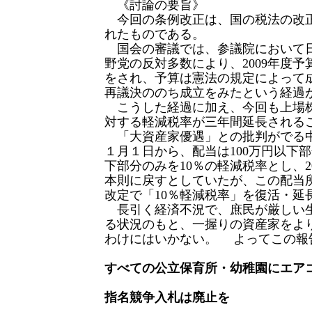
《討論の要旨》
今回の条例改正は、国の税法の改
れたものである。
国会の審議では、参議院において
野党の反対多数により、2009年度
をされ、予算は憲法の規定によって
再議決ののち成立をみたという経過
こうした経過に加え、今回も上場
対する軽減税率が三年間延長される
「大資産家優遇」との批判がでる
１月１日から、配当は100万円以下部
下部分のみを10％の軽減税率とし、20
本則に戻すとしていたが、この配当
改定で「10％軽減税率」を復活・延
長引く経済不況で、庶民が厳しい
る状況のもと、一握りの資産家をよ
わけにはいかない。 よってこの報
すべての公立保育所・幼稚園にエア
指名競争入札は廃止を