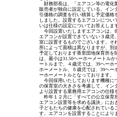
財務部長は、「エアコン等の電化
販売者が独自に設定している。イン
引価格の調査を行い積算し予定価格
しました。設置するエアコンについ
いは仕様の設定についてお答えしま
今回設置いたしますエアコンは、
エアコンが設置できていない３歳児
室に設置するものでございます。そ
所によって面積は異なりますが、別
予定しております香里団地保育所を
は、最小は31.50ヘーホーメートルか
ートルまで、４歳児では、39ヘーホー
ホーメートル、５歳児では、39ヘーホ
ーホーメートルとなっております。
今回採用いたしております機種に
の保育室の大きさを考慮して、イン
より設置する業務用エアコンの仕様
昨年１２月に「すべての公立保育
エアコン設置等を求める議決」にお
子どもたちの健康を心配されている
す。エアコンを設置することにより